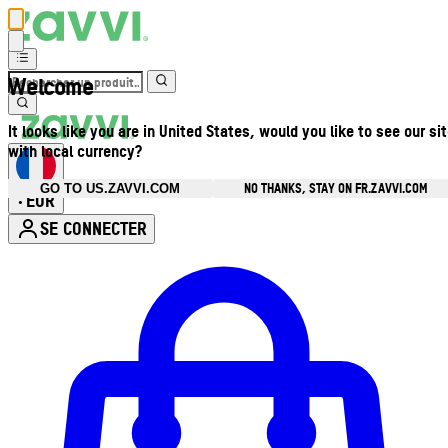
Welcome
It looks like you are in United States, would you like to see our si
with local currency?
NO THANKS, STAY ON FR.ZAVVI.COM
GO TO US.ZAVVI.COM
EUR
•
SE CONNECTER
Ouvrir le menu du compte