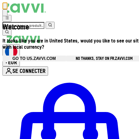
Welcome
It looks like you are in United States, would you like to see our si
with local currency?
NO THANKS, STAY ON FR.ZAVVI.COM
GO TO US.ZAVVI.COM
EUR
•
SE CONNECTER
Ouvrir le menu du compte