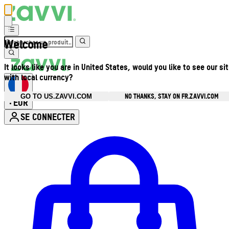
Welcome
It looks like you are in United States, would you like to see our si
with local currency?
NO THANKS, STAY ON FR.ZAVVI.COM
GO TO US.ZAVVI.COM
EUR
•
SE CONNECTER
Ouvrir le menu du compte