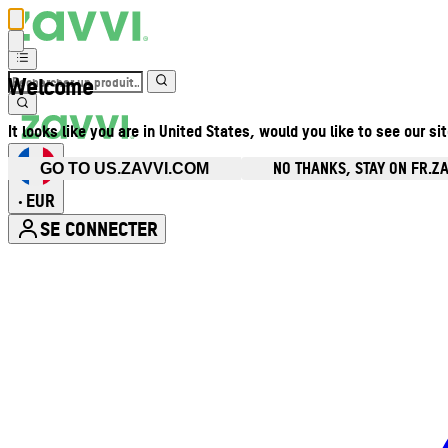
Welcome
It looks like you are in United States, would you like to see our si
NO THANKS, STAY ON FR.Z
GO TO US.ZAVVI.COM
EUR
•
SE CONNECTER