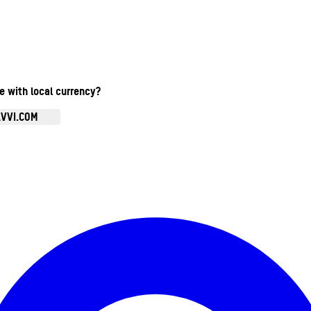
te with local currency?
AVVI.COM
Ouvrir le menu du compte