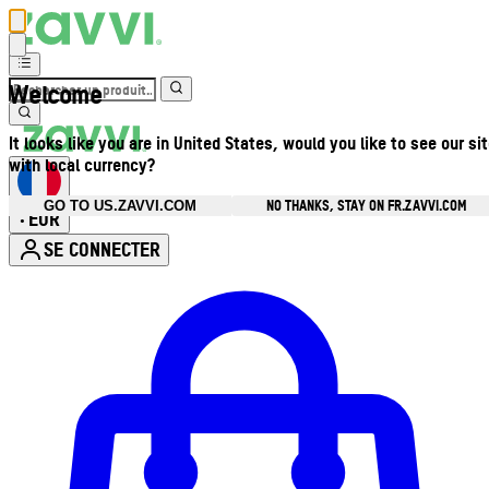
Welcome
It looks like you are in United States, would you like to see our si
with local currency?
NO THANKS, STAY ON FR.ZAVVI.COM
GO TO US.ZAVVI.COM
EUR
•
SE CONNECTER
Ouvrir le menu du compte