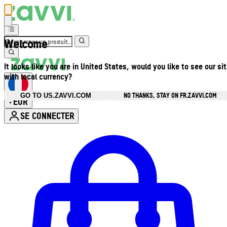
Welcome
It looks like you are in United States, would you like to see our si
with local currency?
NO THANKS, STAY ON FR.ZAVVI.COM
GO TO US.ZAVVI.COM
EUR
•
SE CONNECTER
Ouvrir le menu du compte