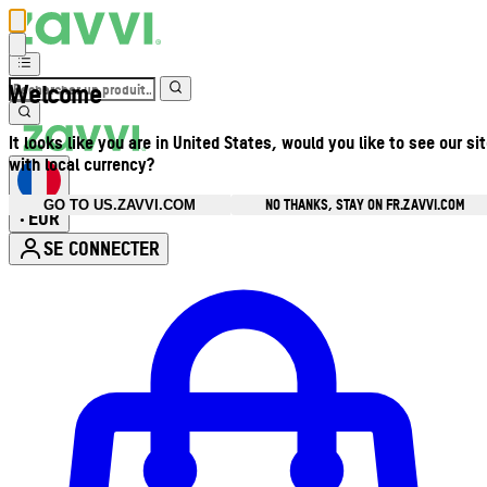
Welcome
It looks like you are in United States, would you like to see our si
with local currency?
NO THANKS, STAY ON FR.ZAVVI.COM
GO TO US.ZAVVI.COM
EUR
•
SE CONNECTER
Ouvrir le menu du compte