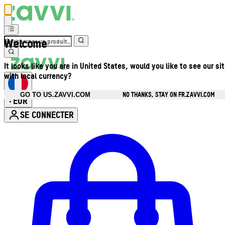
Welcome
It looks like you are in United States, would you like to see our si
with local currency?
NO THANKS, STAY ON FR.ZAVVI.COM
GO TO US.ZAVVI.COM
EUR
•
SE CONNECTER
Ouvrir le menu du compte