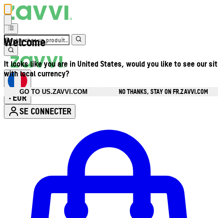
Welcome
It looks like you are in United States, would you like to see our si
with local currency?
NO THANKS, STAY ON FR.ZAVVI.COM
GO TO US.ZAVVI.COM
EUR
•
SE CONNECTER
Ouvrir le menu du compte