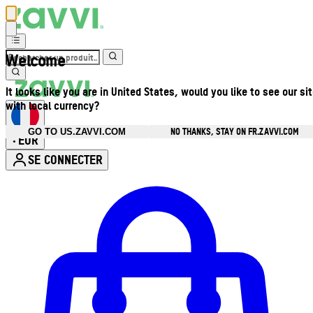
Welcome
It looks like you are in United States, would you like to see our si
with local currency?
NO THANKS, STAY ON FR.ZAVVI.COM
GO TO US.ZAVVI.COM
EUR
•
SE CONNECTER
Ouvrir le menu du compte