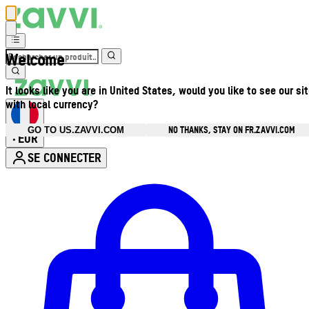
Welcome
It looks like you are in United States, would you like to see our si
with local currency?
NO THANKS, STAY ON FR.ZAVVI.COM
GO TO US.ZAVVI.COM
EUR
•
SE CONNECTER
Ouvrir le menu du compte