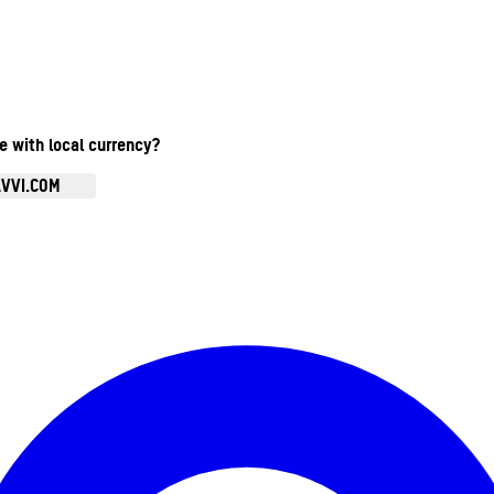
te with local currency?
AVVI.COM
Ouvrir le menu du compte