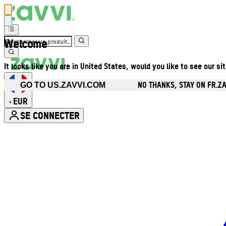
Welcome
It looks like you are in United States, would you like to see our si
NO THANKS, STAY ON FR.Z
GO TO US.ZAVVI.COM
EUR
•
SE CONNECTER