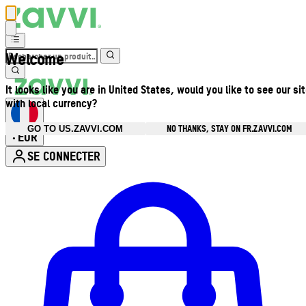
Welcome
It looks like you are in United States, would you like to see our si
with local currency?
NO THANKS, STAY ON FR.ZAVVI.COM
GO TO US.ZAVVI.COM
EUR
•
SE CONNECTER
Ouvrir le menu du compte