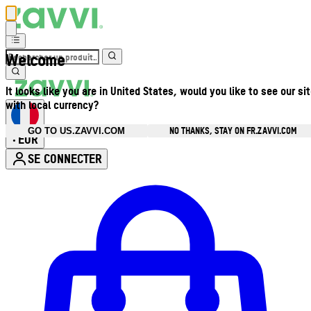
Welcome
It looks like you are in United States, would you like to see our si
with local currency?
NO THANKS, STAY ON FR.ZAVVI.COM
GO TO US.ZAVVI.COM
EUR
•
SE CONNECTER
Ouvrir le menu du compte