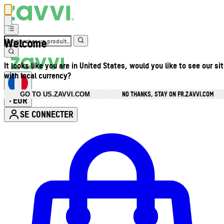
Welcome
It looks like you are in United States, would you like to see our si
with local currency?
NO THANKS, STAY ON FR.ZAVVI.COM
GO TO US.ZAVVI.COM
EUR
•
SE CONNECTER
Ouvrir le menu du compte