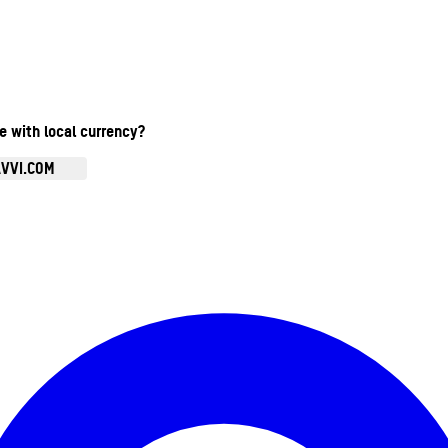
te with local currency?
AVVI.COM
Ouvrir le menu du compte