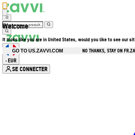
Welcome
It looks like you are in United States, would you like to see our si
NO THANKS, STAY ON FR.Z
GO TO US.ZAVVI.COM
EUR
•
SE CONNECTER