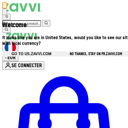
Welcome
It looks like you are in United States, would you like to see our si
with local currency?
NO THANKS, STAY ON FR.ZAVVI.COM
GO TO US.ZAVVI.COM
EUR
•
SE CONNECTER
Ouvrir le menu du compte