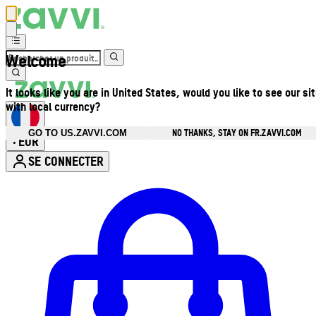
Welcome
It looks like you are in United States, would you like to see our si
with local currency?
NO THANKS, STAY ON FR.ZAVVI.COM
GO TO US.ZAVVI.COM
EUR
•
SE CONNECTER
Ouvrir le menu du compte