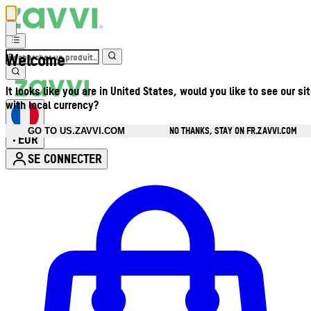
Welcome
It looks like you are in United States, would you like to see our si
with local currency?
NO THANKS, STAY ON FR.ZAVVI.COM
GO TO US.ZAVVI.COM
EUR
•
SE CONNECTER
Ouvrir le menu du compte