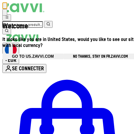
Welcome
It looks like you are in United States, would you like to see our si
with local currency?
NO THANKS, STAY ON FR.ZAVVI.COM
GO TO US.ZAVVI.COM
EUR
•
SE CONNECTER
Ouvrir le menu du compte