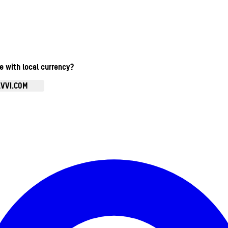
te with local currency?
AVVI.COM
Ouvrir le menu du compte