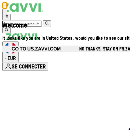
Welcome
It looks like you are in United States, would you like to see our si
NO THANKS, STAY ON FR.Z
GO TO US.ZAVVI.COM
EUR
•
SE CONNECTER