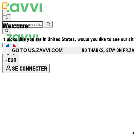
Welcome
It looks like you are in United States, would you like to see our si
NO THANKS, STAY ON FR.Z
GO TO US.ZAVVI.COM
EUR
•
SE CONNECTER