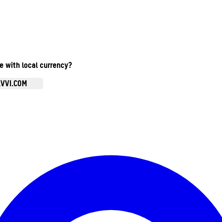
te with local currency?
AVVI.COM
Ouvrir le menu du compte