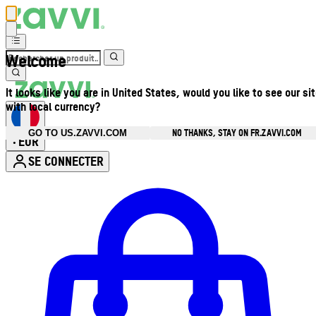
Welcome
It looks like you are in United States, would you like to see our si
with local currency?
NO THANKS, STAY ON FR.ZAVVI.COM
GO TO US.ZAVVI.COM
EUR
•
SE CONNECTER
Ouvrir le menu du compte