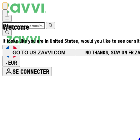
Welcome
It looks like you are in United States, would you like to see our si
NO THANKS, STAY ON FR.Z
GO TO US.ZAVVI.COM
EUR
•
SE CONNECTER