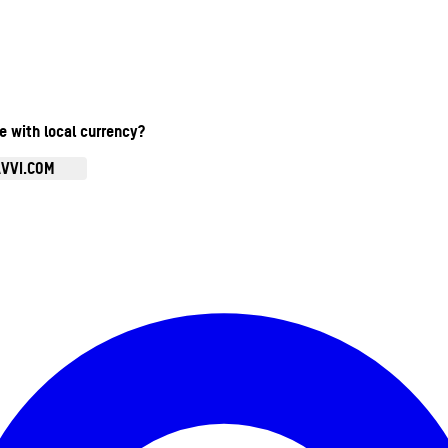
te with local currency?
AVVI.COM
Ouvrir le menu du compte