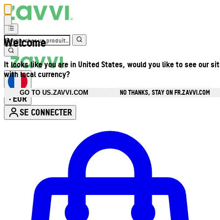
Welcome
It looks like you are in United States, would you like to see our si
with local currency?
NO THANKS, STAY ON FR.ZAVVI.COM
GO TO US.ZAVVI.COM
EUR
•
SE CONNECTER
Ouvrir le menu du compte