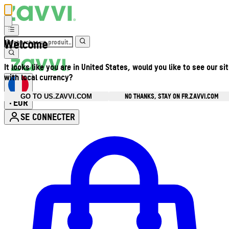
Welcome
It looks like you are in United States, would you like to see our si
with local currency?
NO THANKS, STAY ON FR.ZAVVI.COM
GO TO US.ZAVVI.COM
EUR
•
SE CONNECTER
Ouvrir le menu du compte