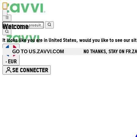
Welcome
It looks like you are in United States, would you like to see our si
NO THANKS, STAY ON FR.Z
GO TO US.ZAVVI.COM
EUR
•
SE CONNECTER