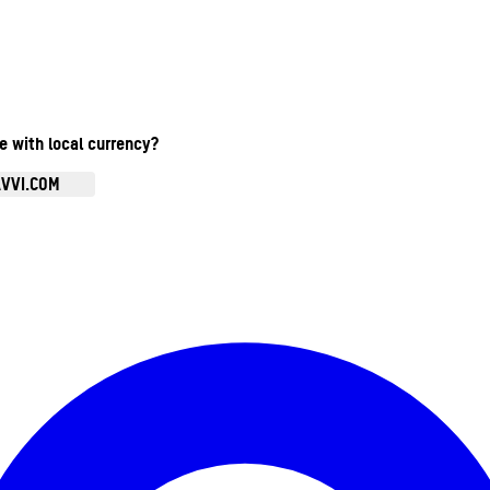
te with local currency?
AVVI.COM
Ouvrir le menu du compte