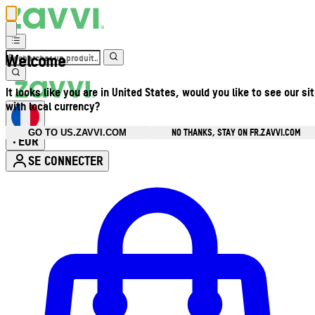
Welcome
It looks like you are in United States, would you like to see our si
with local currency?
NO THANKS, STAY ON FR.ZAVVI.COM
GO TO US.ZAVVI.COM
EUR
•
SE CONNECTER
Ouvrir le menu du compte