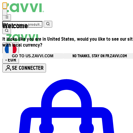
Welcome
It looks like you are in United States, would you like to see our si
with local currency?
NO THANKS, STAY ON FR.ZAVVI.COM
GO TO US.ZAVVI.COM
EUR
•
SE CONNECTER
Ouvrir le menu du compte